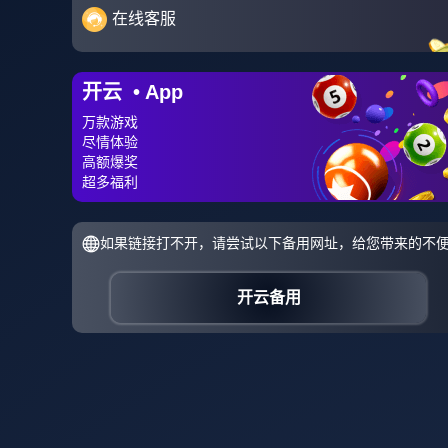
最后一传,来自右边路的倒三角回敲。
那一刻，多伦多的时间被撕裂成无数个碎片，托纳利像幽
杯淘汰赛里生与死的距离，皮球滚到托纳利的右脚脚弓，
“砰。”
声音不大，却在十万人的呼吸中炸开，皮球贴着草皮急速
立柱的内侧——那个只有数学才能解释的角度——弹进了
“砰。”
这是立柱发出的声音，清脆，致命,像丧钟。