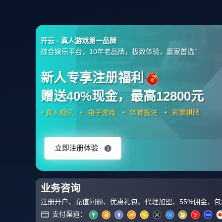
开云体育app-那一秒的永恒，20
首页
球队新闻
国际足
开云体育
国际足球
2026-07-03
2026年7月，多伦多的夜空被一种近乎窒息的情绪压得很低
一道悬而未决的判决，世界杯淘汰赛的残酷，从来不在于
没有人——包括葡萄牙球迷自己——会想到,一切会以这样
这是一场关于“唯一性”的比赛，唯一的变数来自哥斯达
德国，带着一身加勒比海的咸腥气站到了这里，他们不被
永远无法丈量一颗跳动的心。
终场前那个时刻，葡萄牙中场丢球之后，全队压上试图绝
好，他以为这是属于他的时刻，35岁的他站在那里,像一
可故事不是这样写的。
皮球被哥斯达黎加后卫大脚解围，落到了中场球员托纳利
头，他甚至不需要抬头，他的脚像被某种古老的本能驱动
左边锋如同草原上被惊起的猎豹，瞬间爆发，这是一个教
边倒计时，皮球像被赋予了意志，从一个人脚下跳向另一