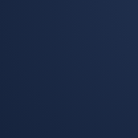
2比1,绝杀。
葡萄牙球员瘫倒在地，C罗双膝跪在草皮上，双手捂着脸
辱柱上，而另一端，哥斯达黎加教练组抱成一团，助理教
起,没有人敢再小看这群从中美洲小国走出来的战士。
赛后，欧洲媒体用“彻头彻尾的战术谋杀”来形容哥斯达黎加
托纳利被评为全场最佳，他的跑动距离达到了13.2公里
球员参与。
“我们唯一能做的，就是比他们多跑一步，多拼一秒。”托
是这样，唯一的机会，往往只需要一次就够了。”
是啊，唯一的一次机会就够了，世界杯的淘汰赛，从来不
会定格在那一个瞬间——皮球撞柱进网的那一秒，所有的
这一夜，哥斯达黎加人让世界失眠，而那片草皮上，托纳
对一支豪门最致命的一击。
转载请注明：
开云（全站）官方网站_开云app下载
»
国际