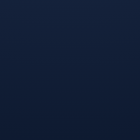
云体育中国-绝境中的大师
开云体育APP下载-蓝衣军团
开云体育登录-唯一的20
，当巴雷拉的灵光与临场
的沉默宣言，2026世界杯F
6，当黑马神话遭遇英
法，为克罗地亚在2026世
组关键战，乌兹别克斯坦以
暴，努涅斯用全场压制
杯D组写下唯一剧本
完胜芬兰演绎足球唯一性
不朽篇章