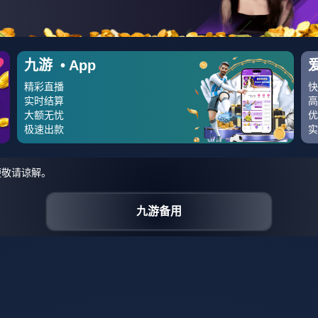
灵一样出现在禁区弧顶，葡萄牙后腰跟丢了，他只是慢了零点几秒，而这
他没有调整，甚至没有看球门，他只需要把脚摆对角度,剩下的交给命运。
飞行，先是从葡萄牙后卫的脚尖掠过，然后绕过了门将伸出的手掌，最后
球门。