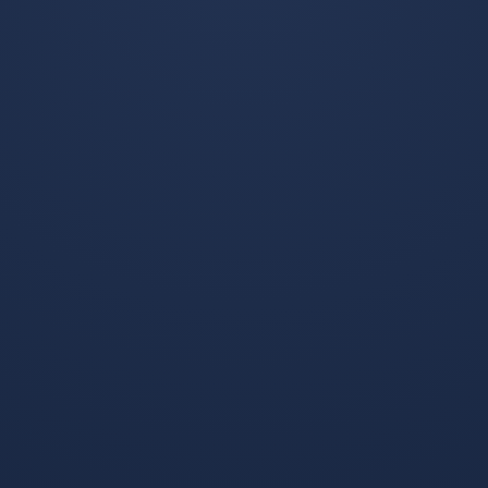
，肩膀剧烈地抖动，他的最后一届世界杯，就这样被一次快速反击钉在了
练哭得像个孩子，他们不是夺冠热门，他们甚至不是什么传统劲旅，但从
的胜利，他们只有35%的控球率，却完成了15次射门，其中12次来自快
，全场最高，而那个绝杀进球，从后场解围到皮球入网，用时仅7秒，三次传
纳利在赛后采访中说，语气平淡，像一个刚刚完成一次普通训练的球员。“
给失败者任何重来的许可，所有的战术、所有的名将、所有的荣耀与耻辱
心跳停止,所有人的命运被彻底改写。
利的名字，被永远刻进了世界杯的历史：那一秒的永恒里，一个无名之辈,
足球
»
开云体育app-那一秒的永恒，2026，圣何塞的呼吸停止了